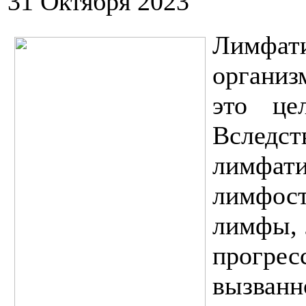
31 Октября 2023
Лимфат
организ
это це
Всле
лимфат
лимфост
лимфы, 
прогр
вызванн