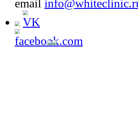
email
info@whiteclinic.r