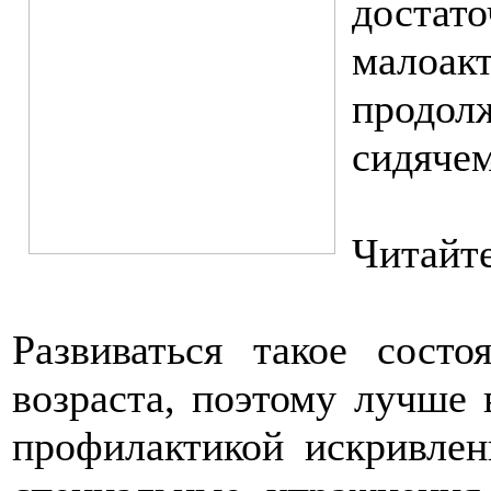
достат
малоа
продо
сидяче
Читайт
Развиваться такое сост
возраста, поэтому лучше 
профилактикой искривлен