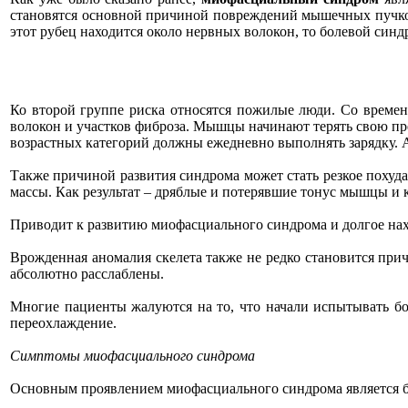
становятся основной причиной повреждений мышечных пучков.
этот рубец находится около нервных волокон, то болевой син
Ко второй группе риска относятся пожилые люди. Со времен
волокон и участков фиброза. Мышцы начинают терять свою пр
возрастных категорий должны ежедневно выполнять зарядку. А
Также причиной развития синдрома может стать резкое похуда
массы. Как результат – дряблые и потерявшие тонус мышцы и 
Приводит к развитию миофасциального синдрома и долгое нахо
Врожденная аномалия скелета также не редко становится прич
абсолютно расслаблены.
Многие пациенты жалуются на то, что начали испытывать бо
переохлаждение.
Симптомы миофасциального синдрома
Основным проявлением миофасциального синдрома является б