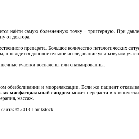
ется найти самую болезненную точку – триггерную. При давл
ну от доктора.
ственного препарата. Большое количество паталогических ситуа
а, проводится дополнительное исследование ультразвуком участ
мышечные участки воспалены или спазмированны.
м обезболивании и миорелаксации. Если же пациент отказывает
учаях
миофасциальный синдром
может перерасти в хронически
ерапия, массаж.
йта: © 2013 Thinkstock.