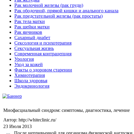
Рак молочной железы (рак груди)
Рак ободочной, прямой кишки и анального канала
Рак предстательной железы (рак простаты)
Рак тела матки
Рак шейки матки
Рак яичников
Сахарный диабет
Сексология и психотерапия
Сексуальная жизнь
Современная контрацепция
Урология
Уход за кожей
Факты о здоровом старении
Химиoтерапия
Школа здоровья
Эндокринология
Миофасциальный синдром: симптомы, диагностика, лечение
Автор: http://whiteclinic.ru/
23 Июля 2013
После непривычной для организма физической нагрузки,