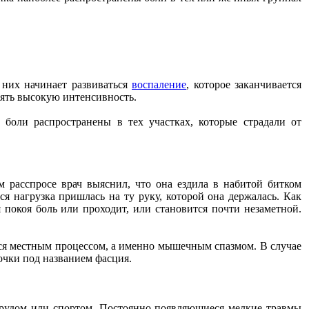
них начинает развиваться
воспаление
, которое заканчивается
лять высокую интенсивность.
 боли распространены в тех участках, которые страдали от
 расспросе врач выяснил, что она ездила в набитой битком
я нагрузка пришлась на ту руку, которой она держалась. Как
 покоя боль или проходит, или становится почти незаметной.
тся местным процессом, а именно мышечным спазмом. В случае
чки под названием фасция.
трудом или спортом. Постоянно появляющиеся мелкие травмы