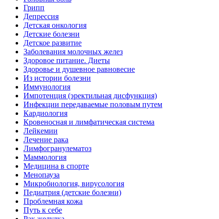
Грипп
Депрессия
Детская онкология
Детские болезни
Детское развитие
Заболевания молочных желез
Здоровое питание. Диеты
Здоровье и душевное равновесие
Из истории болезни
Иммунология
Импотенция (эректильная дисфункция)
Инфекции передаваемые половым путем
Кардиология
Кровеносная и лимфатическая система
Лейкемии
Лечение рака
Лимфогранулематоз
Маммология
Медицина в спорте
Менопауза
Микробиология, вирусология
Педиатрия (детские болезни)
Проблемная кожа
Путь к себе
Рак желудка