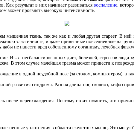
 Как результат в них начинает развиваться
воспаление
, котор
дром может проявлять высокую интенсивность.
ем мышечная ткань, так же как и любая другая стареет. В не
ежнюю эластичность, и даже привычные повседневные нагрузки 
 дабы не нанести вред собственному организму, лечебная физк
ние. Из-за несбалансированных диет, болезней, стрессов люди х
кожа. В этом случае малейшая травма может привести к поврежд
ждение в одной неудобной позе (за столом, компьютером), а т
иной развития синдрома. Разная длина ног, сколиоз, кифоз пр
ль после переохлаждения. Поэтому стоит помнить, что причино
олезненные уплотнения в области скелетных мышц. Это могут 