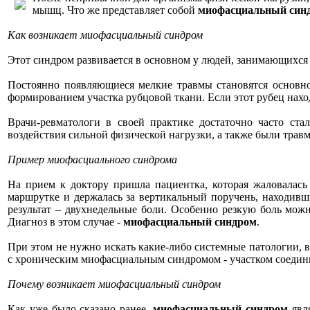
мышц. Что же представляет собой
миофасциальный син
Как возникает миофасциальный синдром
Этот синдром развивается в основном у людей, занимающихся
Постоянно появляющиеся мелкие травмы становятся основн
формированием участка рубцовой ткани. Если этот рубец нахо
Врачи-ревматологи в своей практике достаточно часто ста
воздействия сильной физической нагрузки, а также были трав
Пример миофасциального синдрома
На прием к доктору пришла пациентка, которая жаловалась
маршрутке и держалась за вертикальный поручень, находивши
результат – двухнедельные боли. Особенно резкую боль можн
Диагноз в этом случае -
миофасциальный синдром
.
При этом не нужно искать какие-либо системные патологии, 
с хроническим миофасциальным синдромом - участком соедин
Почему возникает миофасциальный синдром
Как уже было сказано ранее,
миофасциальный синдром
явля