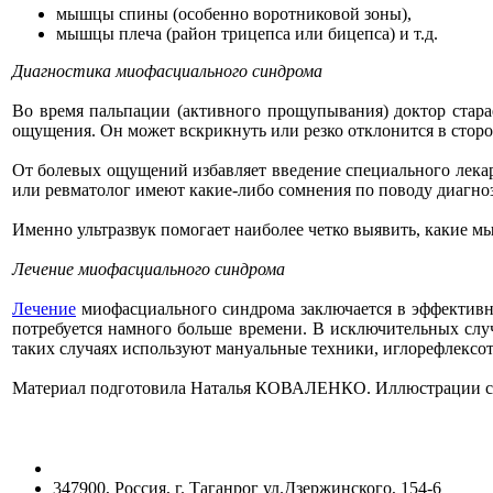
мышцы спины (особенно воротниковой зоны),
мышцы плеча (район трицепса или бицепса) и т.д.
Диагностика миофасциального синдрома
Во время пальпации (активного прощупывания) доктор стара
ощущения. Он может вскрикнуть или резко отклонится в сторо
От болевых ощущений избавляет введение специального лекар
или ревматолог имеют какие-либо сомнения по поводу диагноз
Именно ультразвук помогает наиболее четко выявить, какие 
Лечение миофасциального синдрома
Лечение
миофасциального синдрома заключается в эффективно
потребуется намного больше времени. В исключительных сл
таких случаях используют мануальные техники, иглорефлексот
Материал подготовила Наталья КОВАЛЕНКО. Иллюстрации с са
347900, Россия, г. Таганрог ул.Дзержинского, 154-6