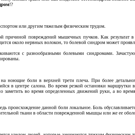
дром
!?
 спортом или другим тяжелым физическим трудом.
ой причиной повреждений мышечных пучков. Как результат в 
дится около нервных волокон, то болевой синдром может прояв
лкиваются с разнообразными болевыми синдромами. Зачастую
мированы.
 на ноющие боли в верхней трети плеча. При более детальном
йся в центре салона. Во время резкой остановки маршрутки вс
о заметить во время определенных движений руки, а во время
ведь происхождение данной боли локальное. Боль обуславливае
ительной ткани в области поврежденной мышцы или же ее оболо
ется уделом людей, которые занимаются тяжким физическим 