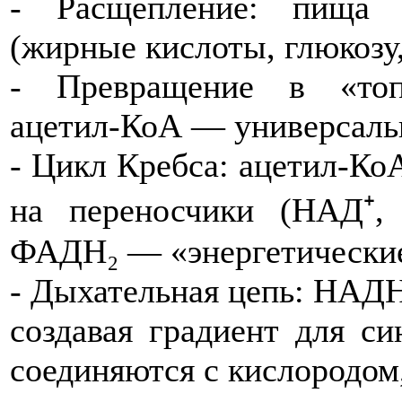
- Расщепление: пища 
(жирные кислоты, глюкозу
- Превращение в «топ
ацетил‑КоА — универсаль
- Цикл Кребса: ацетил‑КоА
на переносчики (НАД⁺
ФАДН₂ — «энергетические
- Дыхательная цепь: НАД
создавая градиент для с
соединяются с кислородом,