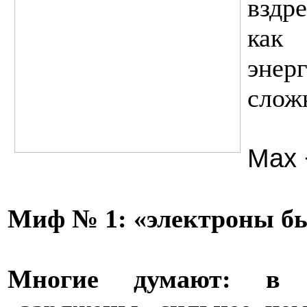
вздр
как
энер
слож
Max 
Миф № 1: «электроны б
Многие думают: в 