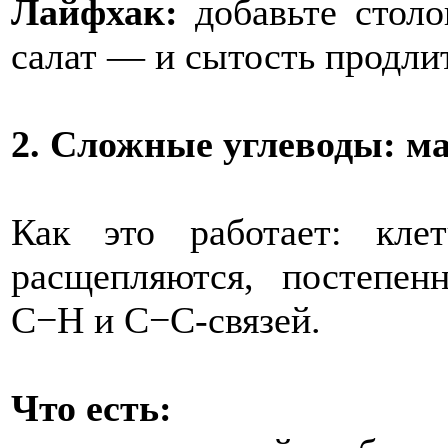
Лайфхак:
добавьте столо
салат — и сытость продлит
2. Сложные углеводы: 
Как это работает: кле
расщепляются, постепен
C−H и C−C‑связей.
Что есть: