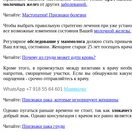
молочных желез
от других
заболеваний.
Читайте:
Мастопатия! Признаки болезни
Чтобы выбрать правильную стратегию лечения при уже устан
все возможные изменения состояния Вашей
молочной железы.
Регулярное
обследование у маммолога
должно стать привычко
Ваш взгляд, состоянии. Женщине старше 25 лет посещать врач
Читайте:
Почему из груди может идти кровь?
Кроме этого, в промежутках между визитами к врачу необ
напротив, сморщенные участки. Если вы обнаружили какую
ощущения - срочно отправляйтесь к врачу.
WhatsApp +7 918 55 64 601
Маммолог
Читайте:
Признаки рака, которые игнорируют женщины
Однако пугаться раньше времени не стоит, так как
злокачес
добрый знак. Однако консультация с врачом все равно является
Читайте:
Признаки рака груди