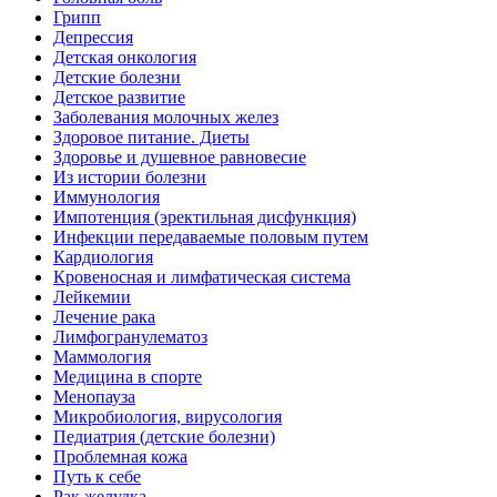
Грипп
Депрессия
Детская онкология
Детские болезни
Детское развитие
Заболевания молочных желез
Здоровое питание. Диеты
Здоровье и душевное равновесие
Из истории болезни
Иммунология
Импотенция (эректильная дисфункция)
Инфекции передаваемые половым путем
Кардиология
Кровеносная и лимфатическая система
Лейкемии
Лечение рака
Лимфогранулематоз
Маммология
Медицина в спорте
Менопауза
Микробиология, вирусология
Педиатрия (детские болезни)
Проблемная кожа
Путь к себе
Рак желудка