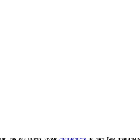
лог
, так как никто, кроме
специалиста
не даст Вам правильну