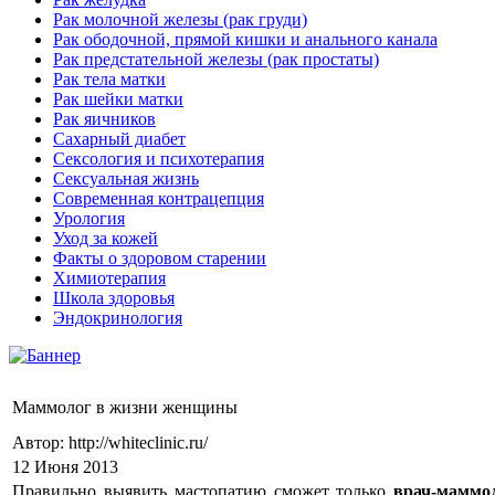
Рак молочной железы (рак груди)
Рак ободочной, прямой кишки и анального канала
Рак предстательной железы (рак простаты)
Рак тела матки
Рак шейки матки
Рак яичников
Сахарный диабет
Сексология и психотерапия
Сексуальная жизнь
Современная контрацепция
Урология
Уход за кожей
Факты о здоровом старении
Химиoтерапия
Школа здоровья
Эндокринология
Маммолог в жизни женщины
Автор: http://whiteclinic.ru/
12 Июня 2013
Правильно выявить мастопатию сможет только
врач-маммо